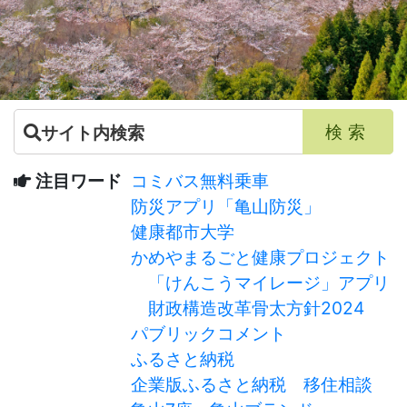
注目ワード
コミバス無料乗車
防災アプリ「亀山防災」
健康都市大学
かめやまるごと健康プロジェクト
「けんこうマイレージ」アプリ
財政構造改革骨太方針2024
パブリックコメント
ふるさと納税
企業版ふるさと納税
移住相談