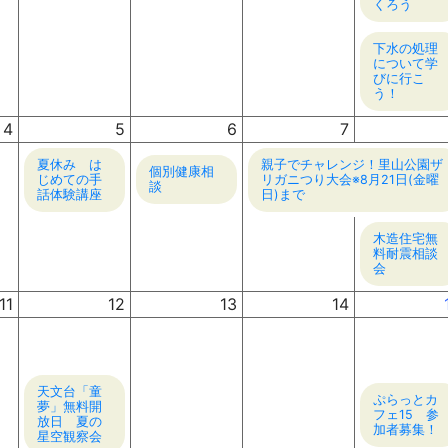
くろう
下水の処理
について学
びに行こ
う！
4
5
6
7
夏休み は
親子でチャレンジ！里山公園ザ
個別健康相
じめての手
リガニつり大会※8月21日(金曜
談
話体験講座
日)まで
木造住宅無
料耐震相談
会
11
12
13
14
天文台「童
ぷらっとカ
夢」無料開
フェ15 参
放日 夏の
加者募集！
星空観察会