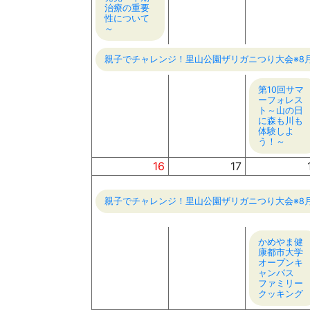
治療の重要
性について
～
親子でチャレンジ！里山公園ザリガニつり大会※8月2
第10回サマ
ーフォレス
ト～山の日
に森も川も
体験しよ
う！～
16
17
親子でチャレンジ！里山公園ザリガニつり大会※8月2
かめやま健
康都市大学
オープンキ
ャンパス
ファミリー
クッキング