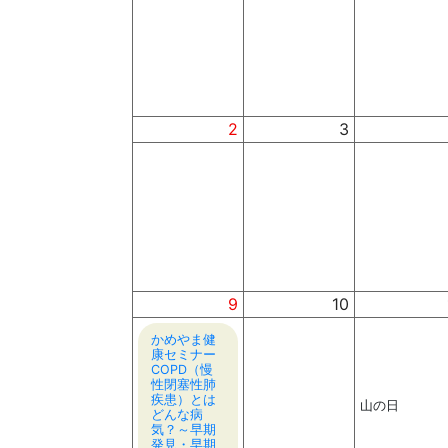
2
3
9
10
かめやま健
康セミナー
COPD（慢
性閉塞性肺
疾患）とは
山の日
どんな病
気？～早期
発見・早期