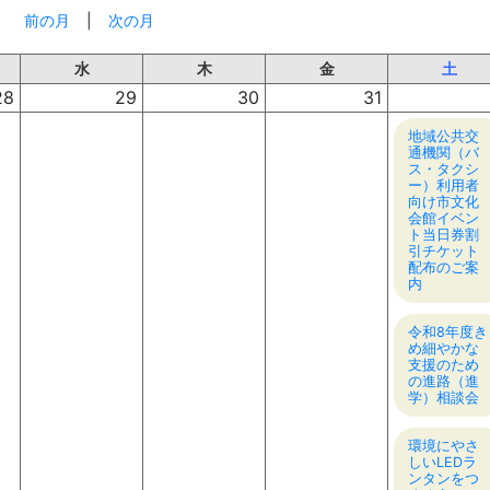
前の月
|
次の月
水
木
金
土
28
29
30
31
地域公共交
通機関（バ
ス・タクシ
ー）利用者
向け市文化
会館イベン
ト当日券割
引チケット
配布のご案
内
令和8年度き
め細やかな
支援のため
の進路（進
学）相談会
環境にやさ
しいLEDラ
ンタンをつ