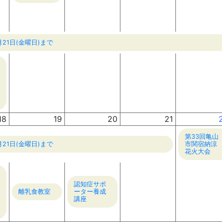
1日(金曜日)まで
18
19
20
21
第33回亀山
1日(金曜日)まで
市関宿納涼
花火大会
認知症サポ
離乳食教室
ーター養成
講座