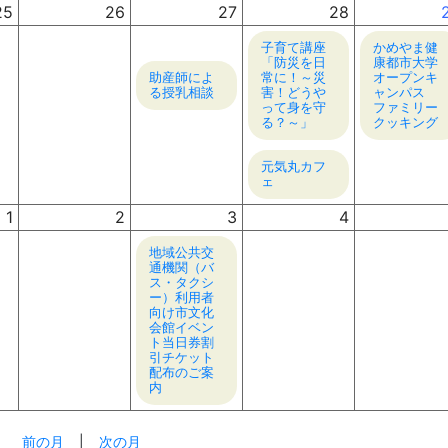
25
26
27
28
子育て講座
かめやま健
「防災を日
康都市大学
助産師によ
常に！～災
オープンキ
る授乳相談
害！どうや
ャンパス
って身を守
ファミリー
る？～」
クッキング
元気丸カフ
ェ
1
2
3
4
地域公共交
通機関（バ
ス・タクシ
ー）利用者
向け市文化
会館イベン
ト当日券割
引チケット
配布のご案
内
前の月
|
次の月