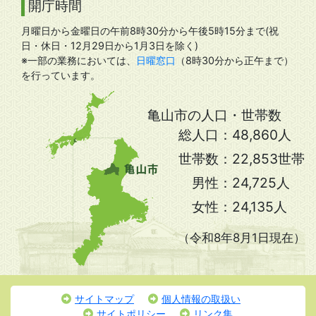
開庁時間
月曜日から金曜日の午前8時30分から午後5時15分まで(祝
日・休日・12月29日から1月3日を除く)
※一部の業務においては、
日曜窓口
（8時30分から正午まで）
を行っています。
亀山市の人口・世帯数
総人口：
48,860人
世帯数：
22,853世帯
男性：
24,725人
女性：
24,135人
（令和8年8月1日現在）
サイトマップ
個人情報の取扱い
サイトポリシー
リンク集