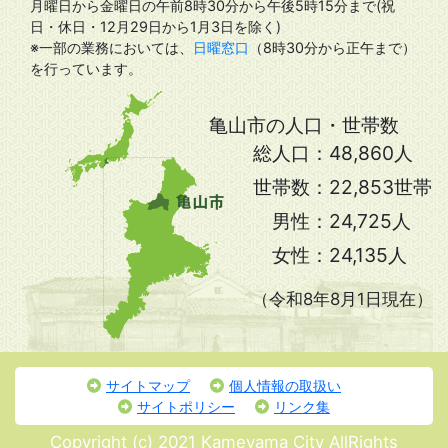
月曜日から金曜日の午前8時30分から午後5時15分まで(祝
日・休日・12月29日から1月3日を除く)
※一部の業務においては、
日曜窓口
（8時30分から正午まで）
を行っています。
亀山市の人口・世帯数
総人口：
48,860人
世帯数：
22,853世帯
男性：
24,725人
女性：
24,135人
（令和8年8月1日現在）
サイトマップ
個人情報の取扱い
サイトポリシー
リンク集
Copyright (c) 2021 Kameyama City AllRights