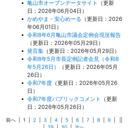
亀山市オープンデータサイト
（更新
日：
2026年06月04日
）
かめやま・安心めーる
（更新日：
2026
年06月01日
）
令和8年6月亀山市議会定例会現況報告
（更新日：
2026年05月29日
）
発言集
（更新日：
2026年05月29日
）
令和8年5月市長定例記者会見（令和8
年5月26日）
（更新日：
2026年05月
26日
）
令和7年度
（更新日：
2026年05月26
日
）
令和7年度パブリックコメント
（更新
日：
2026年05月26日
）
前へ
|
1
|
2
|
3
|
4
|
5
|
6
|
7
|
8
|
9
|
||
|
29
|
30
|
次へ