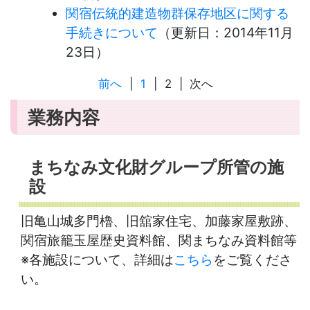
関宿伝統的建造物群保存地区に関する
手続きについて
（更新日：
2014年11月
23日
）
前へ
|
1
|
2
|
次へ
業務内容
まちなみ文化財グループ所管の施
設
旧亀山城多門櫓、旧舘家住宅、加藤家屋敷跡、
関宿旅籠玉屋歴史資料館、関まちなみ資料館等
※各施設について、詳細は
こちら
をご覧くださ
い。