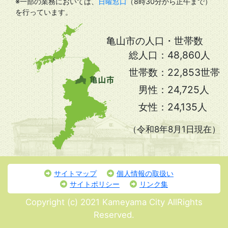
※一部の業務においては、
日曜窓口
（8時30分から正午まで）
を行っています。
亀山市の人口・世帯数
総人口：
48,860人
世帯数：
22,853世帯
男性：
24,725人
女性：
24,135人
（令和8年8月1日現在）
サイトマップ
個人情報の取扱い
サイトポリシー
リンク集
Copyright (c) 2021 Kameyama City AllRights
Reserved.