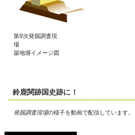
第9次発掘調査現
築地塀イメージ図
鈴鹿関跡国史跡に！
発掘調査現場
の様子を動画で配信しています。