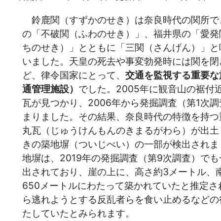
鈴鹿関（すずかのせき）は奈良時代の関所で
の「不破関（ふわのせき）」、福井県の「愛発
ちのせき）」とともに「三関（さんげん）」と
いました。天皇の死去や事変勃発時には関を閉
ど、律令国家にとって、
交通を監視する重要な
通管理施設）
でした。2005年に観音山の裾付
瓦が見つかり、2006年から発掘調査（第1次
まりました。その結果、奈良時代の特徴を持つ
丸瓦（じゅうけんもんのきまるがわら）が出土
きの築地塀（ついじべい）の一部が検出されま
地塀は、2019年の発掘調査（第9次調査）で
出されており、崖の上に、高さ約3メートル、
650メートルにわたって築かれていたと推定さ
ら逃れようとする反乱者らを食い止めるなどの
たしていたとみられます。