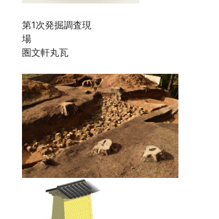
第1次発掘調査現
場 
圏文軒丸瓦