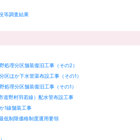
況等調査結果
能褒野処理分区舗装復旧工事（その2）
理分区ほか下水管渠布設工事（その1）
褒野処理分区舗装復旧工事（その1）
内（市道野村羽若線）配水管布設工事
ほか1線舗装工事
最低制限価格制度運用要領
分）