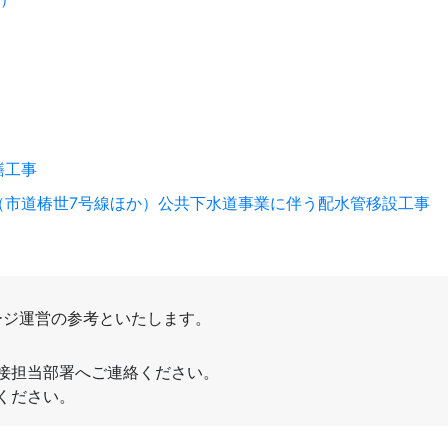
繕工事
地内（市道椿世7号線ほか）公共下水道事業に伴う配水管移設工事