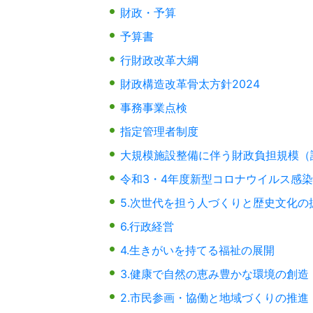
財政・予算
予算書
行財政改革大綱
財政構造改革骨太方針2024
事務事業点検
指定管理者制度
大規模施設整備に伴う財政負担規模（
令和3・4年度新型コロナウイルス感
5.次世代を担う人づくりと歴史文化の
6.行政経営
4.生きがいを持てる福祉の展開
3.健康で自然の恵み豊かな環境の創造
2.市民参画・協働と地域づくりの推進