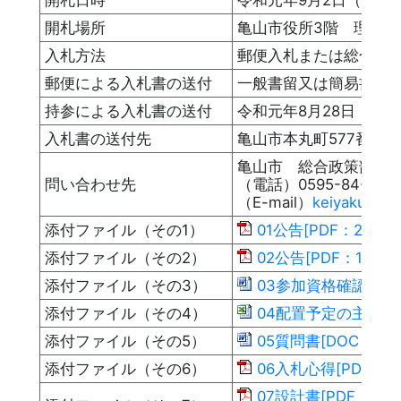
開札場所
亀山市役所3階 理事者
入札方法
郵便入札または総合政
郵便による入札書の送付
一般書留又は簡易書留の
持参による入札書の送付
令和元年8月28日（水
入札書の送付先
亀山市本丸町577番地
亀山市 総合政策部
問い合わせ先
（電話）0595-84-5025
（E-mail）
keiyakukanz
添付ファイル（その1）
01公告[PDF：254KB
添付ファイル（その2）
02公告[PDF：129KB
添付ファイル（その3）
03参加資格確認申請書
添付ファイル（その4）
04配置予定の主任技術
添付ファイル（その5）
05質問書[DOC：30K
添付ファイル（その6）
06入札心得[PDF：16
07設計書[PDF：141K