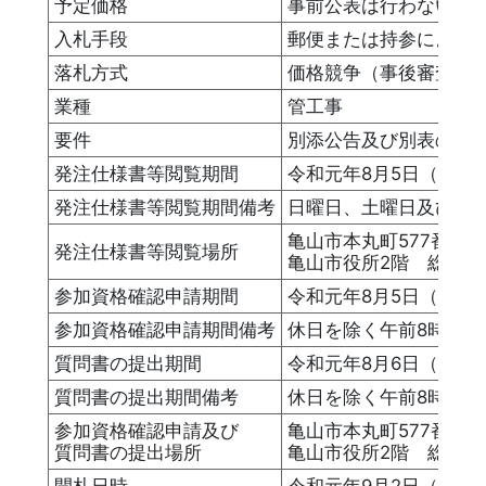
予定価格
事前公表は行わない
入札手段
郵便または持参による
落札方式
価格競争（事後審査方
業種
管工事
要件
別添公告及び別表のと
発注仕様書等閲覧期間
令和元年8月5日（月）
発注仕様書等閲覧期間備考
日曜日、土曜日及び祝日
亀山市本丸町577番地
発注仕様書等閲覧場所
亀山市役所2階 総合政
参加資格確認申請期間
令和元年8月5日（月）
参加資格確認申請期間備考
休日を除く午前8時30分
質問書の提出期間
令和元年8月6日（火）
質問書の提出期間備考
休日を除く午前8時30分
参加資格確認申請及び
亀山市本丸町577番
質問書の提出場所
亀山市役所2階 総合政
開札日時
令和元年9月2日（月） 