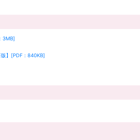
3MB]
[PDF：840KB]