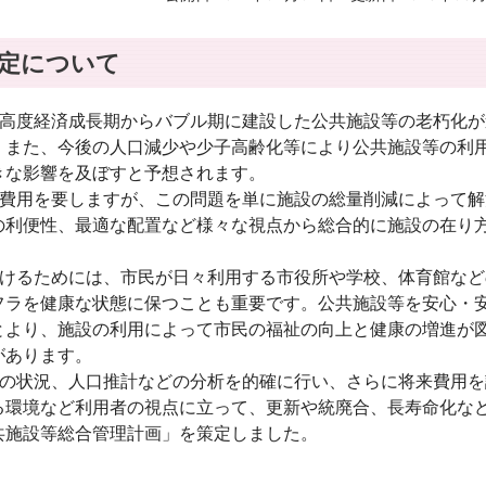
定について
高度経済成長期からバブル期に建設した公共施設等の老朽化が
。また、今後の人口減少や少子高齢化等により公共施設等の利
きな影響を及ぼすと予想されます。
費用を要しますが、この問題を単に施設の総量削減によって解
の利便性、最適な配置など様々な視点から総合的に施設の在り
けるためには、市民が日々利用する市役所や学校、体育館など
フラを健康な状態に保つことも重要です。公共施設等を安心・
とより、施設の利用によって市民の福祉の向上と健康の増進が
があります。
の状況、人口推計などの分析を的確に行い、さらに将来費用を
る環境など利用者の視点に立って、更新や統廃合、長寿命化な
共施設等総合管理計画」を策定しました。