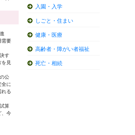
入園・入学
しごと・住まい
進
健康・医療
用需要
高齢者・障がい者福祉
決す
方を見
死亡・相続
の公
安全に
図れる
試算
ど、今