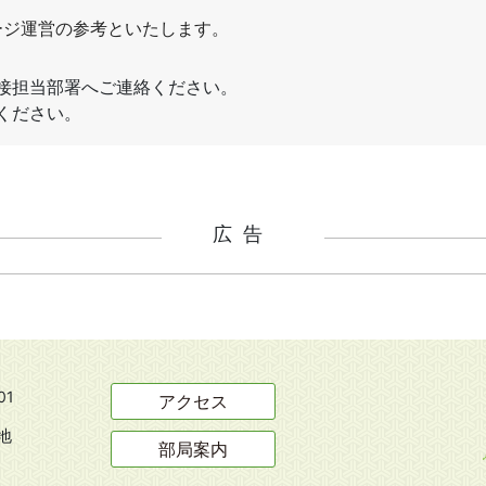
広告
01
アクセス
地
部局案内