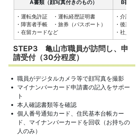
A書類（顔写真付きのもの）
B書類
・運転免許証 ・運転経歴証明書
・介護保
・障害者手帳 ・旅券（パスポート）
・後期高
・在留カードなど
・社員証
STEP3 亀山市職員が訪問し、申
請受付（30分程度）
職員がデジタルカメラ等で顔写真を撮影
マイナンバーカード申請書の記入をサポー
ト
本人確認書類等を確認
個人番号通知カード、住民基本台帳カー
ド、マイナンバーカードを回収（お持ちの
人のみ）