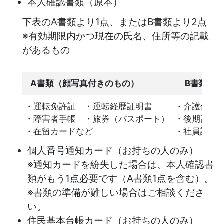
本人確認書類（原本）
下表のA書類より1点、またはB書類より2点
※有効期限内かつ現在の氏名、住所等の記載
があるもの
A書類（顔写真付きのもの）
B書類（
・運転免許証 ・運転経歴証明書
・介護保険
・障害者手帳 ・旅券（パスポート）
・後期高齢
・在留カードなど
・社員証や
個人番号通知カード（お持ちの人のみ）
※通知カードを紛失した場合は、本人確認書
類がもう1点必要です（A書類1点を含む）。
※書類の準備が難しい場合はご相談くださ
い。
住民基本台帳カード（お持ちの人のみ）