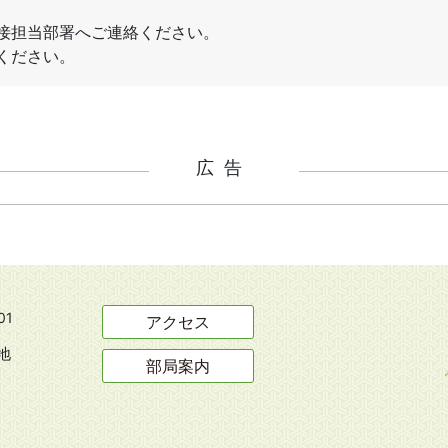
広告
01
アクセス
地
部局案内