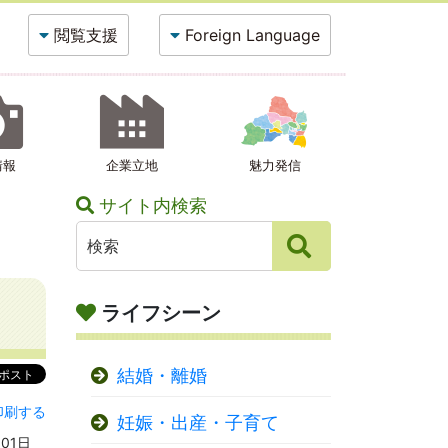
閲覧支援
Foreign Language
情報
企業立地
魅力発信
サイト内検索
ライフシーン
結婚・離婚
印刷する
妊娠・出産・子育て
月01日