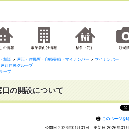
しの情報
事業者向け情報
移住・定住
観光
・相談
戸籍・住民票・印鑑登録・マイナンバー
マイナンバー
戸籍住民グループ
ループ
窓口の開設について
このページを
公開日 2026年01月01日
更新日 2026年01