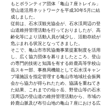
もとボランティア団体「亀山７座トレイル」
登山道活用ネットワークを平成30年5月に結
成しました。
従前は、石水渓観光協会が、石水渓周辺の登
山道維持管理活動を行っておりましたが、高
齢化等により活動人員が減少し、活動存続が
危ぶまれる状況となってきました。
そこで、亀山市市民協働事業提案制度を活用
し、広く協力団体を募りましたところ、登山
の専門的技術と知識を有する鈴鹿高等学校山
岳スキー部、事務局機能として石水渓キャン
プ場施設を指定管理する亀山市地域社会振興
会から協力が得られたため、協議を重ねてき
た結果、これまでの仙ヶ岳、野登山等の石水
渓周辺の登山道の維持管理活動から、市域の
鈴鹿山脈及び布引山地の亀山７座における広