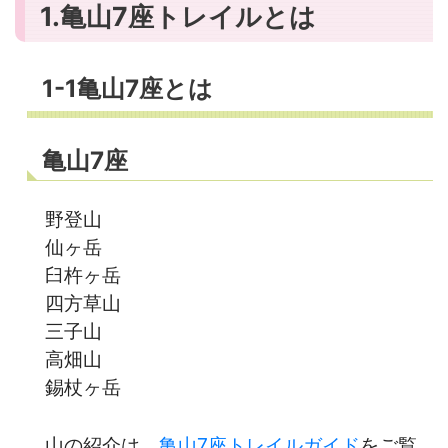
1.亀山7座トレイルとは
1-1亀山7座とは
亀山7座
野登山
仙ヶ岳
臼杵ヶ岳
四方草山
三子山
高畑山
錫杖ヶ岳
山の紹介は、
亀山7座トレイルガイド
をご覧