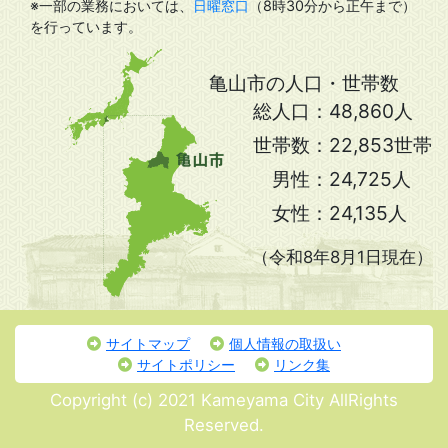
※一部の業務においては、
日曜窓口
（8時30分から正午まで）
を行っています。
亀山市の人口・世帯数
総人口：
48,860人
世帯数：
22,853世帯
男性：
24,725人
女性：
24,135人
（令和8年8月1日現在）
サイトマップ
個人情報の取扱い
サイトポリシー
リンク集
Copyright (c) 2021 Kameyama City AllRights
Reserved.