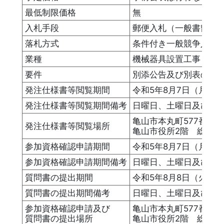
最低制限価格
無
入札手段
郵便入札（一般書留又
落札方式
条件付き一般競争入札
業種
機械器具設置工事
要件
別添公告及び別表のと
発注仕様書等閲覧期間
令和5年8月7日（月）
発注仕様書等閲覧期間備考
日曜日、土曜日及び祝日
亀山市本丸町577番地
発注仕様書等閲覧場所
亀山市役所2階 総務
参加資格確認申請期間
令和5年8月7日（月）
参加資格確認申請期間備考
日曜日、土曜日及び祝日
質問書の提出期間
令和5年8月8日（火）
質問書の提出期間備考
日曜日、土曜日及び祝日
参加資格確認申請及び
亀山市本丸町577番地
質問書の提出場所
亀山市役所2階 総務