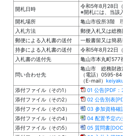
令和5年8月28日（月）
開札日時
※開札には、当該入札
開札場所
亀山市役所3階 理事者
入札方法
郵便入札又は総務財政
郵便による入札書の送付
一般書留又は簡易書留に
持参による入札書の送付
令和5年8月22日（火
入札書の送付先
亀山市本丸町577番地
亀山市 総務財政部
問い合わせ先
（電話）0595-84-5025
（E-mail）
keiyakukanz
添付ファイル（その1）
01 公告[PDF：240K
添付ファイル（その2）
02 公告別表[PDF：13
添付ファイル（その3）
03 参加資格確認申請書
添付ファイル（その4）
04 配置予定の主任技
添付ファイル（その5）
05 質問書[DOC：30