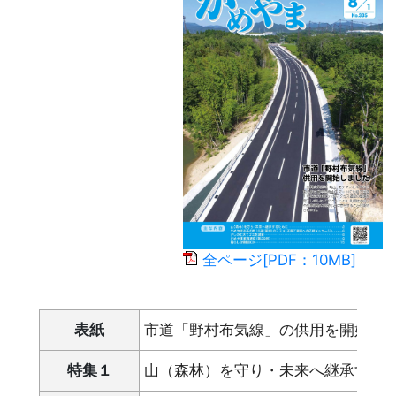
全ページ[PDF：10MB]
表紙
市道「野村布気線」の供用を開始し
特集１
山（森林）を守り・未来へ継承する