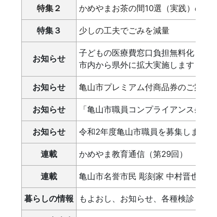
特集２
かめやまお茶の間10選（実践）のス
特集３
少しの工夫でごみを減量
子どもの医療費窓口負担無料化
お知らせ
市内から県外に拡大実施します！
お知らせ
亀山市プレミアム付商品券のご案内
お知らせ
「亀山市職員コンプライアンス条例
お知らせ
令和2年度亀山市職員を募集します
連載
かめやま教育通信（第29回）
連載
亀山市名誉市民 彫刻家 中村晋也 作
暮らしの情報
もよおし、お知らせ、各種検診・教