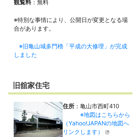
観覧料
：無料
※特別な事情により、公開日が変更となる場
合があります。
※旧亀山城多門櫓「平成の大修理」が完成
しました
旧舘家住宅
住所
：亀山市西町410
※地図はこちらから
（Yahoo!JAPANの地図へ
リンクします）