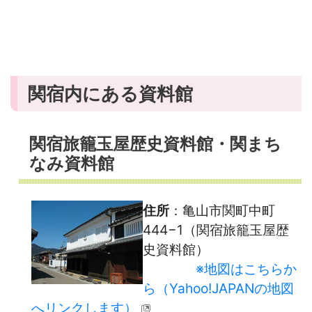
関宿内にある資料館
関宿旅籠玉屋歴史資料館・関まち
なみ資料館
住所
：亀山市関町中町
444−1（関宿旅籠玉屋歴
史資料館）
※地図はこちらか
ら（Yahoo!JAPANの地図
へリンクします）