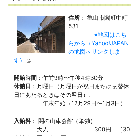
住所
： 亀山市関町中町
531
※地図はこち
らから（Yahoo!JAPAN
の地図へリンクしま
す）
開館時間
：午前9時〜午後4時30分
休館日
：月曜日（月曜日が祝日または振替休
日にあたるときはその翌日）、
年末年始（12月29日〜1月3日）
入館料
： 関の山車会館（単独）
大人 300円 （30