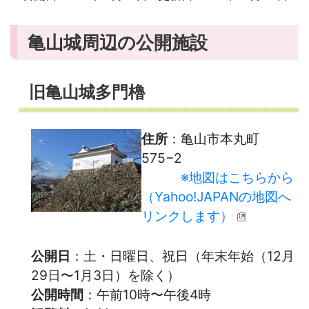
亀山城周辺の公開施設
旧亀山城多門櫓
住所
：亀山市本丸町
575−2
※地図はこちらから
（Yahoo!JAPANの地図へ
リンクします）
公開日
：土・日曜日、祝日（年末年始（12月
29日〜1月3日）を除く）
公開時間
：午前10時〜午後4時