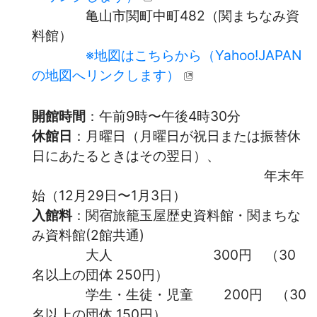
亀山市関町中町482（関まちなみ資
料館）
※地図はこちらから（Yahoo!JAPAN
の地図へリンクします）
開館時間
：午前9時〜午後4時30分
休館日
：月曜日（月曜日が祝日または振替休
日にあたるときはその翌日）、
年末年
始（12月29日〜1月3日）
入館料
：関宿旅籠玉屋歴史資料館・関まちな
み資料館(2館共通)
大人 300円 （30
名以上の団体 250円）
学生・生徒・児童 200円 （30
名以上の団体 150円）