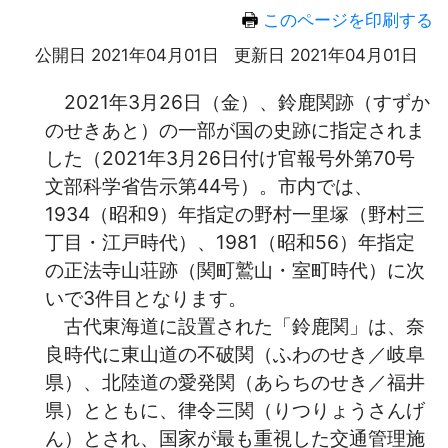
このページを印刷する
公開日 2021年04月01日
更新日 2021年04月01日
2021年3月26日（金）、鈴鹿関跡（すずか
のせきあと）の一部が国の史跡に指定されま
した（2021年3月26日付け官報号外第70号
文部科学省告示第44号）。市内では、
1934（昭和9）年指定の野村一里塚（野村三
丁目・江戸時代）、1981（昭和56）年指定
の正法寺山荘跡（関町鷲山・室町時代）に次
いで3件目となります。
古代東海道に設置された「鈴鹿関」は、奈
良時代に東山道の不破関（ふわのせき／岐阜
県）、北陸道の愛発関（あらちのせき／福井
県）とともに、律令三関（りつりょうさんげ
ん）とされ、国家が最も重視した交通管理施