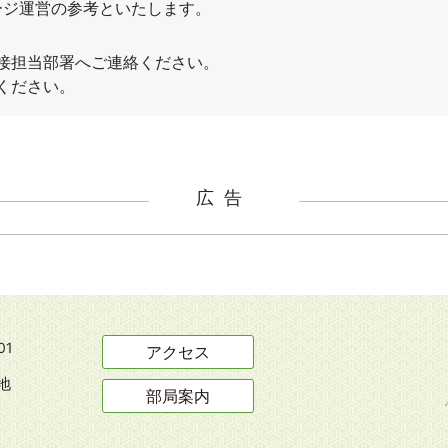
広告
01
アクセス
地
部局案内