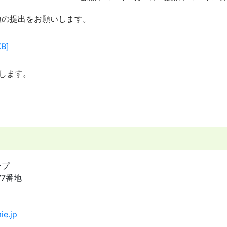
類の提出をお願いします。
B]
します。
ープ
77番地
ie.jp