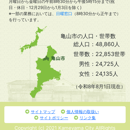
月曜日から金曜日の午前8時30分から午後5時15分まで(祝
日・休日・12月29日から1月3日を除く)
※一部の業務においては、
日曜窓口
（8時30分から正午まで）
を行っています。
亀山市の人口・世帯数
総人口：
48,860人
世帯数：
22,853世帯
男性：
24,725人
女性：
24,135人
（令和8年8月1日現在）
サイトマップ
個人情報の取扱い
サイトポリシー
リンク集
Copyright (c) 2021 Kameyama City AllRights