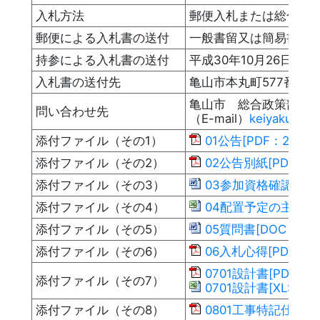
入札方法
郵便入札または総合政
郵便による入札書の送付
一般書留又は簡易書留の
持参による入札書の送付
平成30年10月26日
入札書の送付先
亀山市本丸町577番地
亀山市 総合政策部財務課 
問い合わせ先
（E-mail）
keiyakukanz
添付ファイル（その1）
01公告[PDF：255KB
添付ファイル（その2）
02公告別紙[PDF：14
添付ファイル（その3）
03参加資格確認申請書
添付ファイル（その4）
04配置予定の主任技術
添付ファイル（その5）
05質問書[DOC：29K
添付ファイル（その6）
06入札心得[PDF：18
0701設計書[PDF：94
添付ファイル（その7）
0701設計書[XLS：94
添付ファイル（その8）
0801工事特記仕様書[P