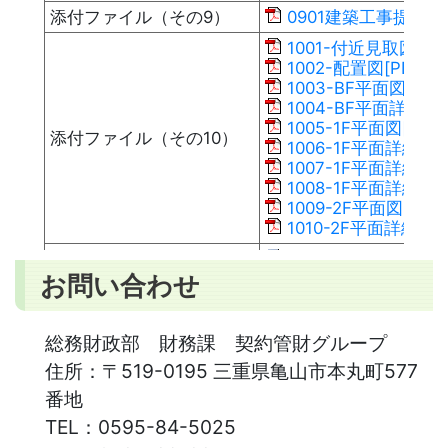
添付ファイル（その9）
0901建築工事提出書類[
1001-付近見取図[PD
1002-配置図[PDF：6
1003-BF平面図[PDF
1004-BF平面詳細図[
1005-1F平面図[PDF
添付ファイル（その10）
1006-1F平面詳細図_1
1007-1F平面詳細図_2
1008-1F平面詳細図_3
1009-2F平面図[PDF
1010-2F平面詳細図[P
添付ファイル（その11）
1101-工事費内訳書[X
お問い合わせ
総務財政部 財務課 契約管財グループ
住所：
〒519-0195 三重県亀山市本丸町577
番地
TEL：
0595-84-5025