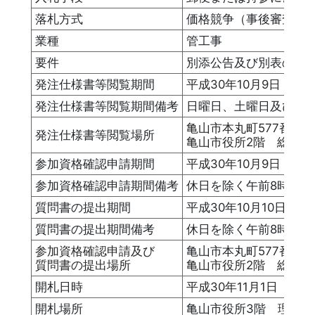
落札方式
価格競争（事後審査方
業種
管工事
要件
別添公告及び別表のと
発注仕様書等閲覧期間
平成30年10月9日（火
発注仕様書等閲覧期間備考
日曜日、土曜日及び祝日
亀山市本丸町577番地
発注仕様書等閲覧場所
亀山市役所2階 総合政
参加資格確認申請期間
平成30年10月9日（火
参加資格確認申請期間備考
休日を除く午前8時30分
質問書の提出期間
平成30年10月10日（
質問書の提出期間備考
休日を除く午前8時30分
参加資格確認申請及び
亀山市本丸町577番
質問書の提出場所
亀山市役所2階 総合政
開札日時
平成30年11月1日（木）
開札場所
亀山市役所3階 理事者