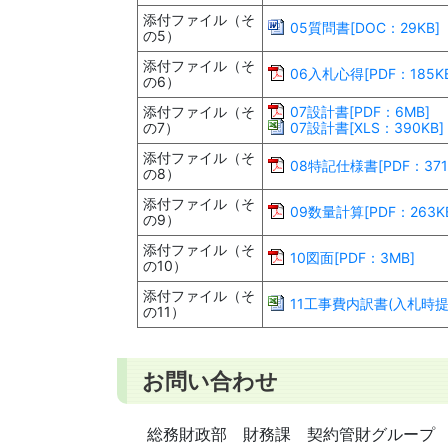
添付ファイル（そ
05質問書[DOC：29KB]
の5）
添付ファイル（そ
06入札心得[PDF：185K
の6）
添付ファイル（そ
07設計書[PDF：6MB]
の7）
07設計書[XLS：390KB]
添付ファイル（そ
08特記仕様書[PDF：371
の8）
添付ファイル（そ
09数量計算[PDF：263K
の9）
添付ファイル（そ
10図面[PDF：3MB]
の10）
添付ファイル（そ
11工事費内訳書(入札時提出)
の11）
お問い合わせ
総務財政部 財務課 契約管財グループ