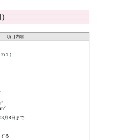
日）
項目内容
その１）
2
2
m
2
m
年3月8日まで
とする