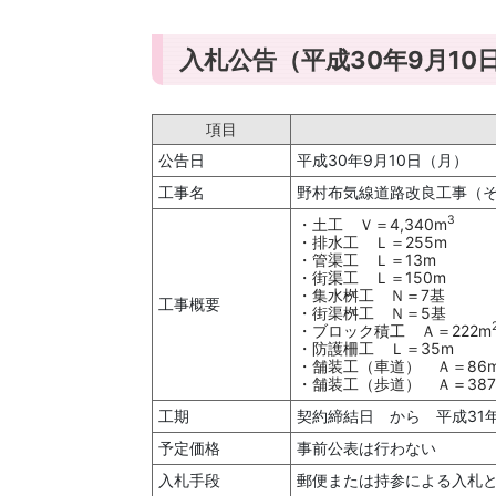
入札公告（平成30年9月10
項目
公告日
平成30年9月10日（月）
工事名
野村布気線道路改良工事（
3
・土工 Ｖ＝4,340m
・排水工 Ｌ＝255m
・管渠工 Ｌ＝13m
・街渠工 Ｌ＝150m
・集水桝工 Ｎ＝7基
工事概要
・街渠桝工 Ｎ＝5基
・ブロック積工 Ａ＝222m
・防護柵工 Ｌ＝35m
・舗装工（車道） Ａ＝86
・舗装工（歩道） Ａ＝387
工期
契約締結日 から 平成31
予定価格
事前公表は行わない
入札手段
郵便または持参による入札