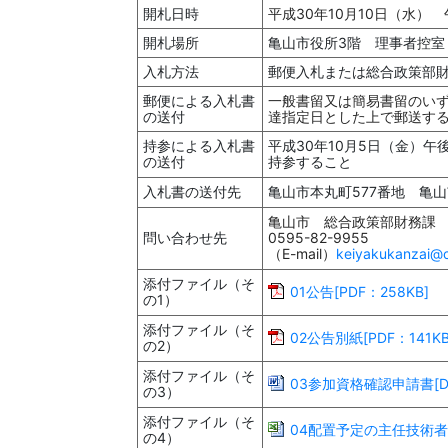
開札日時
平成30年10月10日（水） 
開札場所
亀山市役所3階 理事者控室
入札方法
郵便入札または総合政策部
郵便による入札書
一般書留又は簡易書留のいず
の送付
達指定日とした上で郵送す
持参による入札書
平成30年10月5日（金）午
の送付
持参すること
入札書の送付先
亀山市本丸町577番地 亀
亀山市 総合政策部財務課 （電
問い合わせ先
0595-82-9955
（E-mail）
keiyakukanzai@c
添付ファイル（そ
01公告[PDF：258KB]
の1）
添付ファイル（そ
02公告別紙[PDF：141KB
の2）
添付ファイル（そ
03参加資格確認申請書[DO
の3）
添付ファイル（そ
04配置予定の主任技術者等
の4）