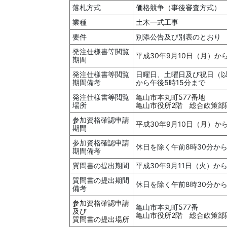
落札方式
価格競争（事後審査方式）
業種
土木一式工事
要件
別添公告及び別表のとおり
発注仕様書等閲覧
平成30年9月10日（月）か
期間
発注仕様書等閲覧
日曜日、土曜日及び祝日（以
期間備考
から午後5時15分まで
発注仕様書等閲覧
亀山市本丸町577番地
場所
亀山市役所2階 総合政策部
参加資格確認申請
平成30年9月10日（月）か
期間
参加資格確認申請
休日を除く午前8時30分から
期間備考
質問書の提出期間
平成30年9月11日（火）か
質問書の提出期間
休日を除く午前8時30分から
備考
参加資格確認申請
亀山市本丸町577番
及び
亀山市役所2階 総合政策部
質問書の提出場所