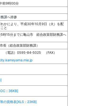
午前9時00分
財務課へ持参
れかにより、平成30年10月9日（火）を配
ること
後5時15分までに亀山市 総合政策部財務課へ
山市長（総合政策部財務課）
話）0595-84-5025 （FAX）
ity.kameyama.mie.jp
]
C：36KB]
の資格表[XLS：23KB]