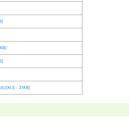
B]
KB]
B]
[XLS：31KB]