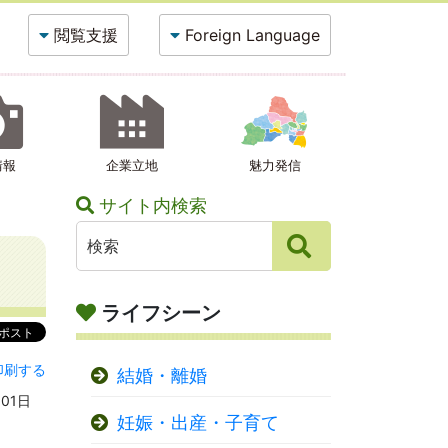
閲覧支援
Foreign Language
情報
企業立地
魅力発信
サイト内検索
ライフシーン
印刷する
結婚・離婚
月01日
妊娠・出産・子育て