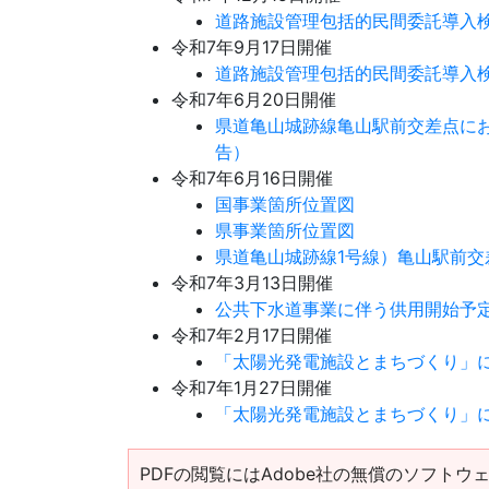
道路施設管理包括的民間委託導入
令和7年9月17日開催
道路施設管理包括的民間委託導入
令和7年6月20日開催
県道亀山城跡線亀山駅前交差点に
告）
令和7年6月16日開催
国事業箇所位置図
県事業箇所位置図
県道亀山城跡線1号線）亀山駅前
令和7年3月13日開催
公共下水道事業に伴う供用開始予
令和7年2月17日開催
「太陽光発電施設とまちづくり」
令和7年1月27日開催
「太陽光発電施設とまちづくり」
PDFの閲覧にはAdobe社の無償のソフトウェア「Ad