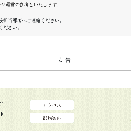
広告
01
アクセス
地
部局案内