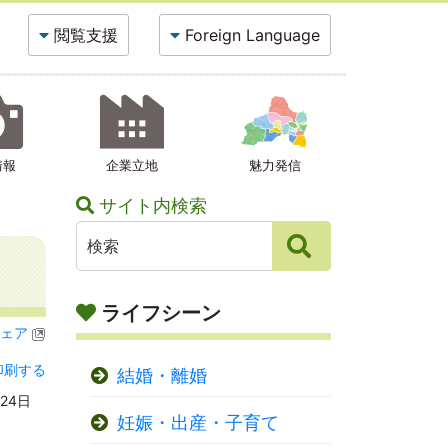
閲覧支援
Foreign Language
情報
企業立地
魅力発信
サイト内検索
ライフシーン
ェア
印刷する
結婚・離婚
24日
妊娠・出産・子育て