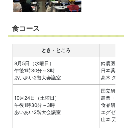
食コース
とき・ところ
8月5日（水曜日）
鈴鹿医療科
午後1時30分～3時
日本薬膳学
あいあい2階大会議室
髙木 久代さ
国立研究開
10月24日（土曜日）
農業・食品
午後1時30分～3時
食品研究
あいあい2階大会議室
エグゼクテ
山本 万里さ