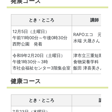
発展コース
とき・ところ
講師
12月5日（土曜日）
RAPOエコ 元代表
午前11時00分～午後0時30分
水端 大晟さん
西野公園 発着
令和9年2月20日（土曜日）
津市立三重短期大学
午後1時30分～3時
食物栄養学科 講
市社会福祉センター3階集会室
飯田 津喜美さん
健康コース
とき・ところ
講師
7月23日（木曜日）