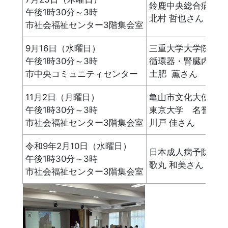
鈴鹿中央総合病院病
午後1時30分～3時
北村 哲也さん
市社会福祉センター3階集会室
9月16日（水曜日）
三重大学大学院
午後1時30分～3時
循環器・腎臓内科学
市中央コミュニティセンター
土肥 薫さん
11月2日（月曜日）
亀山市文化大使
午後1時30分～3時
東京大学 名誉教
市社会福祉センター3階集会室
川戸 佳さん
令和9年2月10日（水曜日）
日本成人病予防協会
午後1時30分～3時
歌丸 和美さん
市社会福祉センター3階集会室