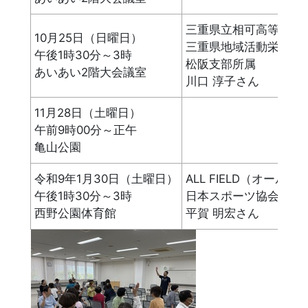
三重県立相可高等学校
10月25日（日曜日）
三重県地域活動栄養士
午後1時30分～3時
松阪支部所属
あいあい2階大会議室
川口 淳子さん
11月28日（土曜日）
午前9時00分～正午
亀山公園
令和9年1月30日（土曜日）
ALL FIELD（オ
午後1時30分～3時
日本スポーツ協会 ア
西野公園体育館
平賀 明宏さん