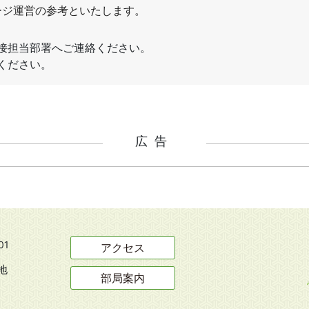
広告
01
アクセス
地
部局案内