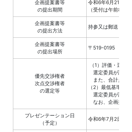
企画提案書等
令和6年6月21日
の提出期間
（受付は午前8時3
企画提案書等
持参又は郵送（簡
の提出方法
企画提案書等
〒519-0195
の提出場所
（1）評価・選定
選定委員が評価基
優先交渉権者
また、合計点が同
次点交渉権者
（2）最低基準点
の選定等
選定委員が評価基
なお、企画提案者
プレゼンテーション日
令和6年7月2日（
（予定）