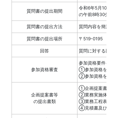
令和6年5月10日
質問書の提出期間
の午前8時30分か
質問書の提出方法
質問内容を簡潔に
質問書の提出場所
〒519-0195
回答
質問に対する回答
参加資格要件を満
参加資格審査
①参加資格を有す
②参加資格を有し
①企画提案
企画提案書等
②業務実施
の提出書類
③業務工程
④見積書及び