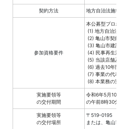
契約方法
地方自治法施行令第
本公募型プロポー
(1) 地方自治法
(2) 亀山市契約
(3) 亀山市建設
参加資格要件
(4) 民事再生法
(5) 当該店舗
(6) 過去10年
(7) 事業の代表
(8) 本業務の実
実施要領等
令和6年5月10日
の交付期間
の午前8時30分か
実施要領等
〒519-0195
の交付場所
または、亀山市の