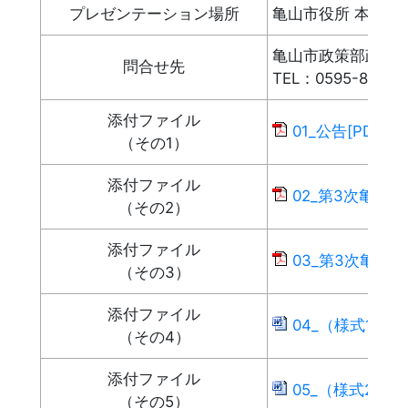
プレゼンテーション場所
亀山市役所 本庁舎 
亀山市政策部政策推
問合せ先
TEL：0595-84-51
添付ファイル
01_公告[PDF：1
（その1）
添付ファイル
02_第3次亀山
（その2）
添付ファイル
03_第3次亀山市
（その3）
添付ファイル
04_（様式1）プ
（その4）
添付ファイル
05_（様式2）業
（その5）