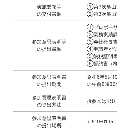
実施要領等
①第3次亀山市総
の交付書類
②第3次亀山市総
①プロポー
②業務
参加意思表明等
③会社概要書
の提出書類
④申請者が法
⑤納税証明書（
⑥誓
参加意思表明書
令和6年5月10日
の提出期間
の午前8時30分か
参加意思表明書
持参又は郵送（簡
の提出方法
参加意思表明書
〒519-0195
の提出場所