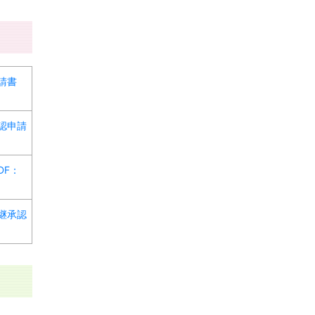
請書
認申請
DF：
継承認