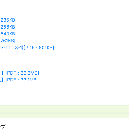
35KB]
56KB]
40KB]
61KB]
9 8-1)[PDF：601KB]
PDF：23.2MB]
DF：23.1MB]
ープ