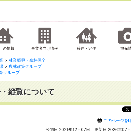
しの情報
事業者向け情報
移住・定住
観光
業
林業振興・森林保全
課
農林政策グループ
策グループ
告・縦覧について
このページを
公開日 2021年12月07日
更新日 2026年07月