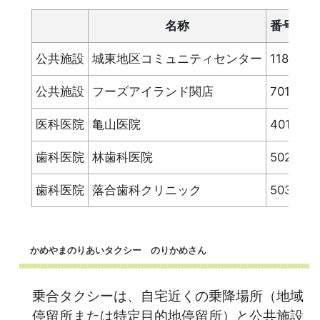
名称
番号
公共施設
城東地区コミュニティセンター
118
亀
公共施設
フーズアイランド関店
701
医科医院
亀山医院
401
亀
歯科医院
林歯科医院
502
亀
歯科医院
落合歯科クリニック
503
井
かめやまのりあいタクシー のりかめさん
乗合タクシーは、自宅近くの乗降場所（地域
停留所または特定目的地停留所）と公共施設