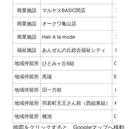
商業施設
マルヤスBASIC関店
701
商業施設
オークワ亀山店
711
商業施設
Hair A la mode
712
福祉施設
あんぜんの丘総合福祉シティ
805
地域停留所
ひとみヶ丘6組
C-12
地域停留所
馬場
E-23
地域停留所
旧一力前
I-06
地域停留所
羽若町天王さん前（西組東組）
K-10
地域停留所
種池
O-14
地図をクリックすると、Googleマップへ移動