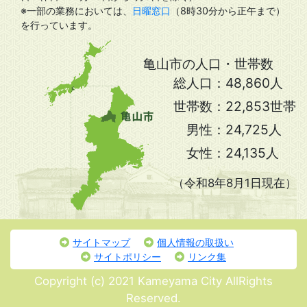
※一部の業務においては、
日曜窓口
（8時30分から正午まで）
を行っています。
亀山市の人口・世帯数
総人口：
48,860人
世帯数：
22,853世帯
男性：
24,725人
女性：
24,135人
（令和8年8月1日現在）
サイトマップ
個人情報の取扱い
サイトポリシー
リンク集
Copyright (c) 2021 Kameyama City AllRights
Reserved.