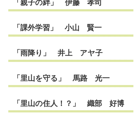
「親子の絆」 伊藤 孝司
「課外学習」 小山 賢一
「雨降り」 井上 アヤ子
「里山を守る」 馬路 光一
「里山の住人！？」 織部 好博