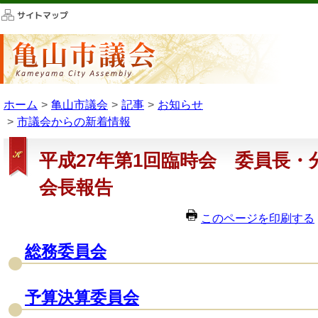
このページの本文へ移動
ホーム
亀山市議会
記事
お知らせ
市議会からの新着情報
平成27年第1回臨時会 委員長・
会長報告
このページを印刷する
総務委員会
予算決算委員会