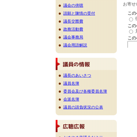
議会の傍聴
請願と陳情の受付
議長交際費
政務活動費
議会事務局
議会用語解説
議長のあいさつ
議員名簿
委員会及び各種委員名簿
会派名簿
議員の請負状況の公表