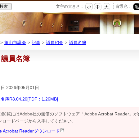
本
文字の大きさ：
背景色：
小
中
大
文
へ
移
動
亀山市議会
記事
議員紹介
議員名簿
議員名簿
日 2026年05月01日
名簿R8.04.20[PDF：1.26MB]
の閲覧にはAdobe社の無償のソフトウェア「Adobe Acrobat Reader」が必要
ンロードページから入手してください。
be Acrobat Readerダウンロード