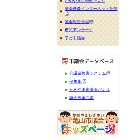
かめやま市議会だより
議会映像インターネット配信
議会報告番組
市民アンケート
子ども議会
会議録検索システム
例規集
かめやま市議会だより
議会改革白書