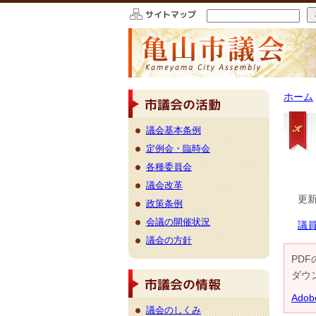
このページの本文へ移動
ホーム
議会基本条例
定例会・臨時会
各種委員会
議会改革
更新
政策条例
会議の開催状況
議員
議会の方針
PDF
ダウ
Ado
議会のしくみ