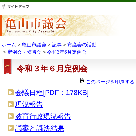
このページの本文へ移動
ホーム
亀山市議会
記事
市議会の活動
定例会・臨時会
令和3年6月定例会
令和３年６月定例会
このページを印刷する
会議日程[PDF：178KB]
現況報告
教育行政現況報告
議案と議決結果