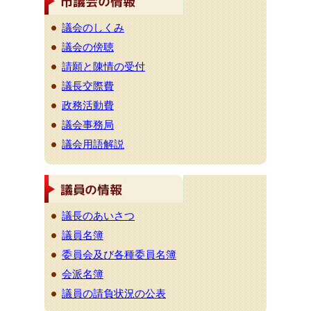
議会のしくみ
議会の傍聴
請願と陳情の受付
議長交際費
政務活動費
議会事務局
議会用語解説
議長のあいさつ
議員名簿
委員会及び各種委員名簿
会派名簿
議員の請負状況の公表