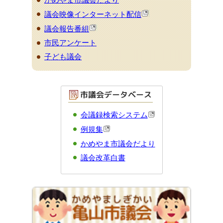
議会映像インターネット配信
議会報告番組
市民アンケート
子ども議会
会議録検索システム
例規集
かめやま市議会だより
議会改革白書