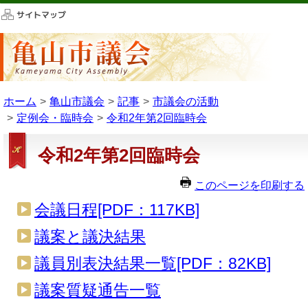
このページの本文へ移動
ホーム
亀山市議会
記事
市議会の活動
定例会・臨時会
令和2年第2回臨時会
令和2年第2回臨時会
このページを印刷する
会議日程[PDF：117KB]
議案と議決結果
議員別表決結果一覧[PDF：82KB]
議案質疑通告一覧