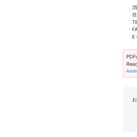
消
住
T
F
E
PD
Re
Ado