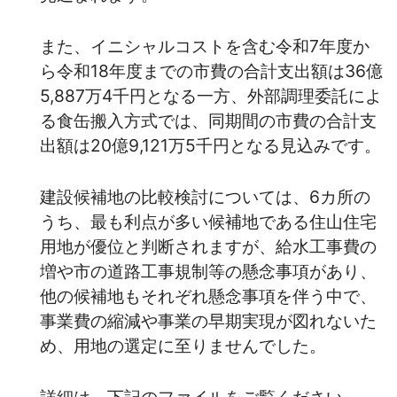
また、イニシャルコストを含む令和7年度か
ら令和18年度までの市費の合計支出額は36億
5,887万4千円となる一方、外部調理委託によ
る食缶搬入方式では、同期間の市費の合計支
出額は20億9,121万5千円となる見込みです。
建設候補地の比較検討については、6カ所の
うち、最も利点が多い候補地である住山住宅
用地が優位と判断されますが、給水工事費の
増や市の道路工事規制等の懸念事項があり、
他の候補地もそれぞれ懸念事項を伴う中で、
事業費の縮減や事業の早期実現が図れないた
め、用地の選定に至りませんでした。
詳細は、下記のファイルをご覧ください。