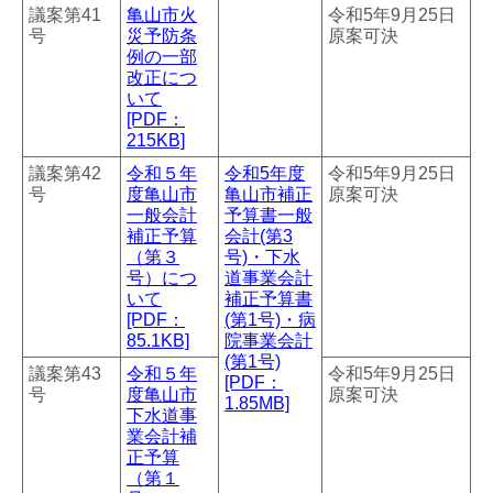
議案第41
亀山市火
令和5年9月25日
号
災予防条
原案可決
例の一部
改正につ
いて
[PDF：
215KB]
議案第42
令和５年
令和5年度
令和5年9月25日
号
度亀山市
亀山市補正
原案可決
一般会計
予算書一般
補正予算
会計(第3
（第３
号)・下水
号）につ
道事業会計
いて
補正予算書
[PDF：
(第1号)・病
85.1KB]
院事業会計
(第1号)
議案第43
令和５年
令和5年9月25日
[PDF：
号
度亀山市
原案可決
1.85MB]
下水道事
業会計補
正予算
（第１