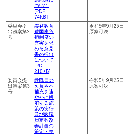
ついて
[PDF：
74KB]
委員会提
義務教育
令和5年9月25日
出議案第2
費国庫負
原案可決
号
担制度の
充実を求
める意見
書の提出
について
[PDF：
218KB]
委員会提
教職員の
令和5年9月25日
出議案第3
欠員や不
原案可決
号
補充を速
やかに解
消する施
策の実行
及び教職
員定数改
善計画の
策定・実