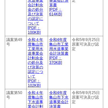
水道事業
事業会計決
定
会計剰余
算書
金の処分
[PDF：
及び決算
614KB]
の認定に
ついて
[PDF：
100KB]
議案第49
令和４年
令和4年度
令和5年9月25日
号
度亀山市
亀山市工業
原案可決及び認
工業用水
用水道事業
定
道事業会
会計決算書
計剰余金
[PDF：
の処分及
370KB]
び決算の
認定につ
いて
[PDF：
102KB]
議案第50
令和４年
令和4年度
令和5年9月25日
号
度亀山市
亀山市下水
原案可決及び認
下水道事
道事業会計
定
業会計剰
決算書