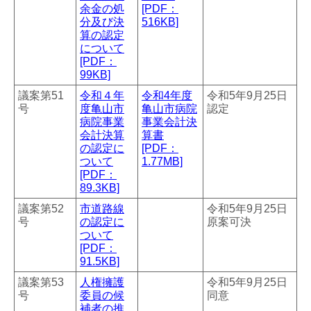
余金の処
[PDF：
分及び決
516KB]
算の認定
について
[PDF：
99KB]
議案第51
令和４年
令和4年度
令和5年9月25日
号
度亀山市
亀山市病院
認定
病院事業
事業会計決
会計決算
算書
の認定に
[PDF：
ついて
1.77MB]
[PDF：
89.3KB]
議案第52
市道路線
令和5年9月25日
号
の認定に
原案可決
ついて
[PDF：
91.5KB]
議案第53
人権擁護
令和5年9月25日
号
委員の候
同意
補者の推