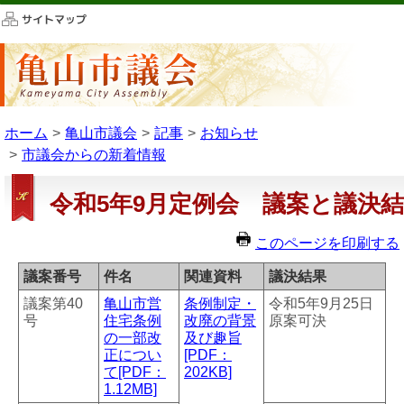
このページの本文へ移動
ホーム
亀山市議会
記事
お知らせ
市議会からの新着情報
令和5年9月定例会 議案と議決
このページを印刷する
議案番号
件名
関連資料
議決結果
議案第40
亀山市営
条例制定・
令和5年9月25日
号
住宅条例
改廃の背景
原案可決
の一部改
及び趣旨
正につい
[PDF：
て[PDF：
202KB]
1.12MB]