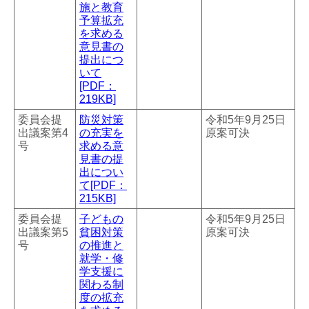
施と教育
予算拡充
を求める
意見書の
提出につ
いて
[PDF：
219KB]
委員会提
防災対策
令和5年9月25日
出議案第4
の充実を
原案可決
号
求める意
見書の提
出につい
て[PDF：
215KB]
委員会提
子どもの
令和5年9月25日
出議案第5
貧困対策
原案可決
号
の推進と
就学・修
学支援に
関わる制
度の拡充