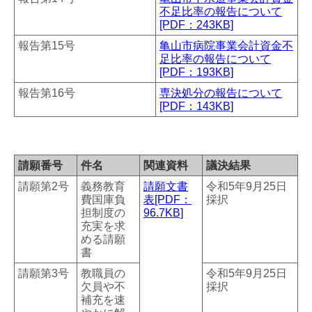
不足比率の報告について
[PDF：243KB]
報告第15号
亀山市病院事業会計資金不
足比率の報告について
[PDF：193KB]
報告第16号
専決処分の報告について
[PDF：143KB]
請願番号
件名
関連資料
議決結果
請願第2号
義務教育
請願文書
令和5年9月25日
費国庫負
表[PDF：
採択
担制度の
96.7KB]
充実を求
める請願
書
請願第3号
教職員の
令和5年9月25日
欠員や不
採択
補充を速