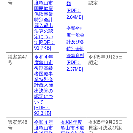
号
度亀山市
認定
類
国民健康
[PDF：
保険事業
2.84MB]
特別会計
歳入歳出
令和4年
決算の認
度一般会
定につい
て[PDF：
計及び各
91.7KB]
特別会計
決算資料
議案第47
令和４年
令和5年9月25日
号
度亀山市
認定
[PDF：
後期高齢
2.37MB]
者医療事
業特別会
計歳入歳
出決算の
認定につ
いて
[PDF：
92.3KB]
議案第48
令和４年
令和4年度
令和5年9月25日
号
度亀山市
亀山市水道
原案可決及び認