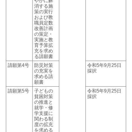
やかに解
消する施
策の実行
および教
職員定数
改善計画
の策定・
実施と教
育予算拡
充を求め
る請願書
請願第4号
防災対策
令和5年9月25日
の充実を
採択
求める請
願書
請願第5号
子どもの
令和5年9月25日
貧困対策
採択
の推進と
就学・修
学支援に
関わる制
度の拡充
を求める