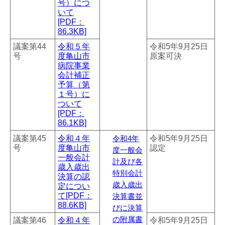
号）につ
いて
[PDF：
86.3KB]
議案第44
令和５年
令和5年9月25日
号
度亀山市
原案可決
病院事業
会計補正
予算（第
１号）に
ついて
[PDF：
86.1KB]
議案第45
令和４年
令和5年9月25日
令和4年
号
度亀山市
認定
度一般会
一般会計
計及び各
歳入歳出
特別会計
決算の認
歳入歳出
定につい
て[PDF：
決算書並
88.6KB]
びに決算
議案第46
令和４年
の附属書
令和5年9月25日