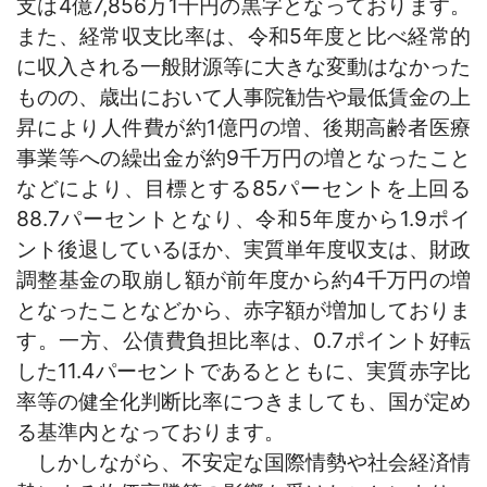
支は4億7,856万1千円の黒字となっております。
また、経常収支比率は、令和5年度と比べ経常的
に収入される一般財源等に大きな変動はなかった
ものの、歳出において人事院勧告や最低賃金の上
昇により人件費が約1億円の増、後期高齢者医療
事業等への繰出金が約9千万円の増となったこと
などにより、目標とする85パーセントを上回る
88.7パーセントとなり、令和5年度から1.9ポイ
ント後退しているほか、実質単年度収支は、財政
調整基金の取崩し額が前年度から約4千万円の増
となったことなどから、赤字額が増加しておりま
す。一方、公債費負担比率は、
0.7ポイント好転
した11.4パーセントであるとともに、実質赤字比
率等の健全化判断比率につきましても、国が定め
る基準内となっております。
しかしながら、不安定な国際情勢や社会経済情