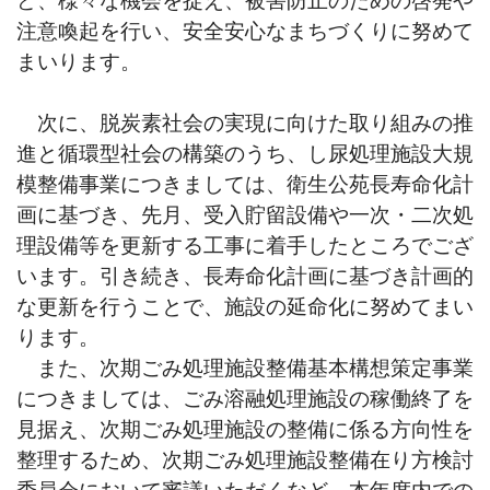
注意喚起を行い、安全安心なまちづくりに努めて
まいります。
次に、脱炭素社会の実現に向けた取り組みの推
進と循環型社会の構築のう
ち、し尿処理施設大規
模整備事業につきましては、衛生公苑長寿命化計
画に基づき、先月、受入貯留設備や一次・二次処
理設備等を更新する工事に着手したところでござ
います。引き続き、長寿命化計画に基づき計画的
な更新を行うことで、施設の延命化に努めてまい
ります。
また、次期ごみ処理施設整備基本構想策定事業
につきましては、ごみ溶融処理施設の稼働終了を
見据え、次期ごみ処理施設の整備に係る方向性を
整理するため、次期ごみ処理施設整備在り方検討
委員会において審議いただくなど、本年度内での