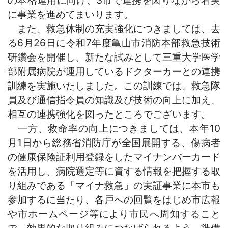
に事業を進めてまいります。
また、救急体制の充実強化につきましては、去
る6月26日に令和7年度亀山市消防本部救急技術
研鑽会を開催し、新たな試みとして三重大学医学
部附属病院が運用しているドクターカーとの連携
訓練を実施いたしました。この訓練では、救急隊
員及び通信指令員の知識及び技術の向上に加え、
相互の連携強化を図ったところでございます。
一方、救命率の向上につきましては、本年10
月1日から総務省消防庁が全国展開する、傷病者
の健康保険証利用登録をしたマイナンバーカード
を活用
し、病院選定等に資する情報を把握する取
り組みである「マイナ救急」の実証事業に本市も
参加するに当たり、各戸への回覧をはじめ市広報
や市ホームページ等により市民へ周知すること
で、効果的な取り組みにつなげられるよう、準備