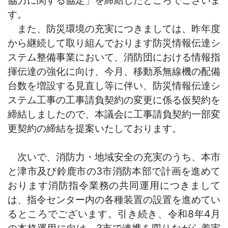
す。
また、防災環境の充実につきましては、昨年度
から継続して取り組んでおります防災情報伝達シ
ステム整備事業において、消防団における情報指
揮伝達の強化に向け、今月、移動系無線機の配備
台数を増設する見直し等に伴い、防災情報伝達シ
ステム工事の工事請負契約の変更に係る仮契約を
締結しましたの
で、本議会に工事請負契約一部変
更契約の締結を提案いたしております。
次いで、消防力・地域安全の充実のうち、本市
と津市及び鈴鹿市の3市消防本部で計画を進めて
おります消防指令業務の共同運用につきまして
は、指令センター内の各種装置の設置を進めてい
るところでございます。引き続き、令和8年4月
の本格運用に向け、3市で連携を図りながら着実