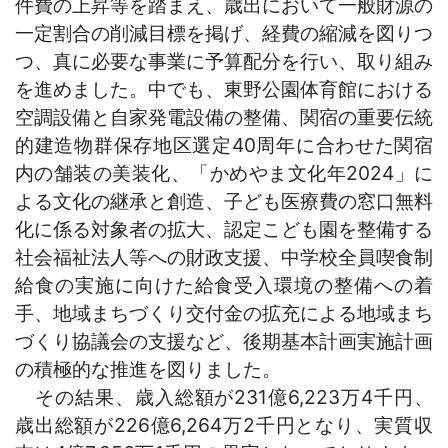
件費の上昇等を踏まえ、歳出において一般財源の
一定割合の削減目標を掲げ、経費の縮減を図りつ
つ、真に必要な事業に予算配分を行い、取り組み
を進めました。中でも、東野公園体育館における
空調設備と自家発電設備の整備、関宿の重要伝統
的建造物群保存地区選定40周年に合わせた関宿
内の舗装の美装化、「かめやま文化年2024」に
よる文化の継承と創造、子ども医療費の窓口無料
化に係る対象者の拡大、認定こども園を整備する
社会福祉法人等への財政支援、中学校全員喫食制
給食の実施に向けた給食受入環境の整備への着
手、地域まちづくり交付金の拡充による地域まち
づくり協議会の支援など、後期基本計画実施計画
の積極的な推進を図りました。
その結果、歳入総額が231億6,223万4千円、
歳出総額が226億6,264万2千円となり、実質収