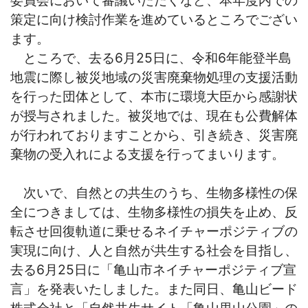
策定に向け検討作業を進めているところでござい
ます。
ところで、去る6月25日に、令和6年能登半島
地震に際し被災地域の災害廃棄物処理の支援活動
を行った団体として、本市に環境大臣から感謝状
が授与されました。被災地では、現在も公費解体
が行われておりますことから、引き続き、災害廃
棄物の受入れによる支援を行ってまいります。
次いで、自然との共生のうち、生物多様性の保
全につきましては、生物多様性の損失を止め、反
転させ回復軌道に乗せるネイチャーポジティブの
実現に向け、人と自然が共生する社会を目指し、
去る6月25日に「亀山市ネイチャーポジティブ宣
言」を発表いたしました。また同日、亀山ビード
株式会社と「自然共生サイト「亀山里山公園」の