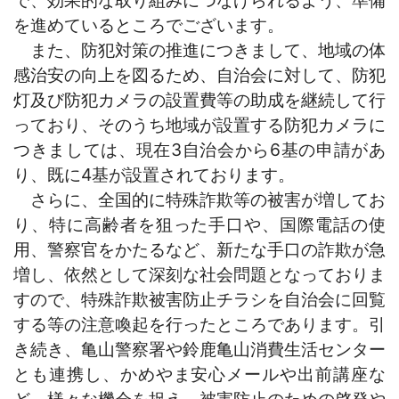
を進めているところでございます。
また、防犯対策の推進につきまして、地域の体
感治安の向上を図るため、自治会に対して、防犯
灯及び防犯カメラの設置費等の助成を継続して行
ってお
り、そのうち地域が設置する防犯カメラに
つきましては、現在3自治会から6基の申請があ
り、既に4基が設置されております。
さらに、全国的に特殊詐欺等の被害が増してお
り、特に高齢者を狙った手口や、国際電話の使
用、警察官をかたるなど、新たな手口の詐欺が急
増し、依然として深刻な社会問題となっておりま
すので、特殊詐欺被害防止チラシを自治会に回覧
する等の注意喚起を行ったところであります。引
き続き、亀山警察署や鈴鹿亀山消費生活センター
とも連携し、かめやま安心メールや出前講座な
ど、様々な機会を捉え、被害防止のための啓発や