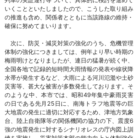
いくことといたしましたので、こうした取り組み
の推進も含め、関係者とともに当該路線の維持・
確保に努めてまいります。
次に、防災・減災対策の強化のうち、危機管理
体制の強化につきましては、例年より早い時期の
梅雨明けとなりましたが、連日の猛暑が続く中、
全国各地で記録的短時間大雨情報の発表や線状降
水帯が発生するなど、大雨による河川氾濫や土砂
災害等、甚大な被害が多数発生しております。そ
のような中、本市では、昭和49年集中豪雨災害
の日である先月25日に、南海トラフ地震等の巨
大地震の発生に適切に対応するため、津地方気象
台、陸上自衛隊等の関係機関の協力の下、震度6
強の地震発生に対するシナリオレスの庁内図上訓
練を実施し、災害対策本部の能力向上と体制強化