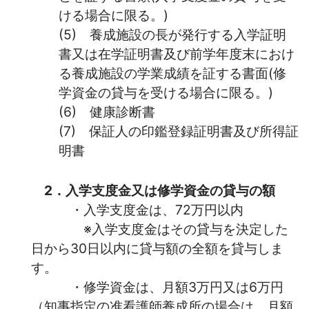
ける場合に限る。)
(5
)
養成施設の長が発行する入学証明
書又は在学証明書及び前学年度末におけ
る養成施設の学業成績を証する書面(修
学資金の貸与を受ける場合に限る。)
(6)
健康診断書
(7)
保証人の印鑑登録証明書及び所得証
明書
2．入学支度金又は修学資金の貸与の額
・入学支度金は、72万円以内
※
入学支度金は
その貸与を決定した
日から30日以内に貸与額の全額を貸与しま
す。
・修学資金は、月額3万円又は6万円
（知事指定の准看護師養成所の場合は、月額