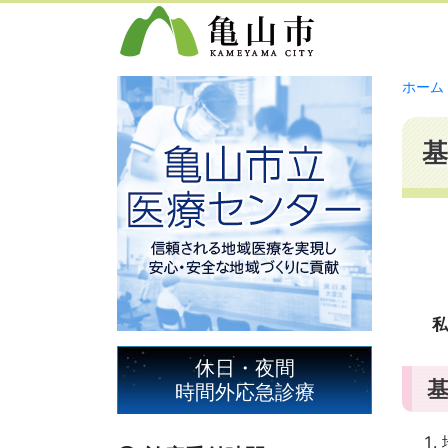
ホーム
基
私
休日・夜間
時間外応急診療