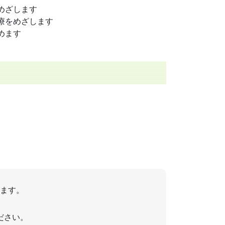
めざします
療をめざします
めます