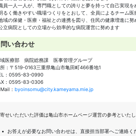
職員一人一人が、専門職としての誇りと夢を持って自己実現を
明るく働きやすい職場つくりをとおして、全員によるチーム医
地域の保健・医療・福祉との連携を図り、住民の健康増進に努
公立病院としての立場から効率的な病院運営に努めます
お問い合わせ
域医療部 病院総務課 医事管理グループ
所：
〒519-0163三重県亀山市亀田町466番地1
EL：
0595-83-0990
AX：
0595-83-0306
-Mail：
byoinsomu@city.kameyama.mie.jp