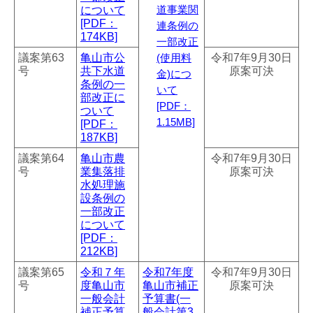
について
道事業関
[PDF：
連条例の
174KB]
一部改正
議案第63
亀山市公
令和7年9月30日
(使用料
号
共下水道
原案可決
金)につ
条例の一
いて
部改正に
[PDF：
ついて
1.15MB]
[PDF：
187KB]
議案第64
亀山市農
令和7年9月30日
号
業集落排
原案可決
水処理施
設条例の
一部改正
について
[PDF：
212KB]
議案第65
令和７年
令和7年度
令和7年9月30日
号
度亀山市
亀山市補正
原案可決
一般会計
予算書(一
補正予算
般会計第3