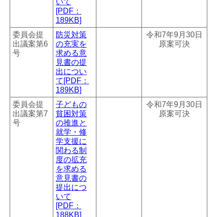
いて
[PDF：
189KB]
委員会提
防災対策
令和7年9月30日
出議案第6
の充実を
原案可決
号
求める意
見書の提
出につい
て[PDF：
189KB]
委員会提
子どもの
令和7年9月30日
出議案第7
貧困対策
原案可決
号
の推進と
就学・修
学支援に
関わる制
度の拡充
を求める
意見書の
提出につ
いて
[PDF：
188KB]