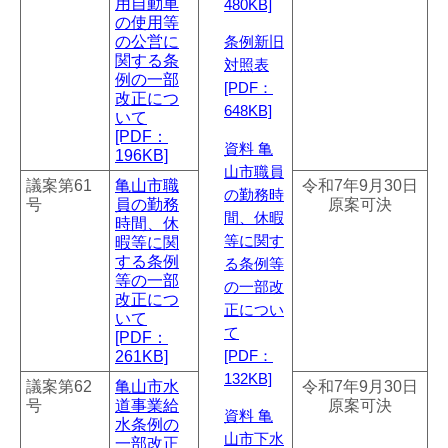
用自動車
480KB]
の使用等
の公営に
条例新旧
関する条
対照表
例の一部
[PDF：
改正につ
648KB]
いて
[PDF：
資料 亀
196KB]
山市職員
議案第61
亀山市職
令和7年9月30日
の勤務時
号
員の勤務
原案可決
間、休暇
時間、休
暇等に関
等に関す
する条例
る条例等
等の一部
の一部改
改正につ
正につい
いて
て
[PDF：
261KB]
[PDF：
132KB]
議案第62
亀山市水
令和7年9月30日
号
道事業給
原案可決
資料 亀
水条例の
山市下水
一部改正