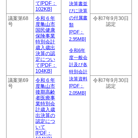
て[PDF：
決算書並
102KB]
びに決算
議案第68
令和６年
の付属書
令和7年9月30日
号
度亀山市
認定
類
国民健康
[PDF：
保険事業
2.95MB]
特別会計
歳入歳出
令和6年
決算の認
度一般会
定につい
て[PDF：
計及び各
104KB]
特別会計
決算資料
議案第69
令和６年
令和7年9月30日
号
度亀山市
認定
[PDF：
後期高齢
2.05MB]
者医療事
業特別会
計歳入歳
出決算の
認定につ
いて
[PDF：