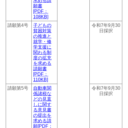
求める請
願書
[PDF：
108KB]
請願第4号
子どもの
令和7年9月30
貧困対策
日採択
の推進と
就学・修
学支援に
関わる制
度の拡充
を求める
請願書
[PDF：
110KB]
請願第5号
自動車関
令和7年9月30
係諸税な
日採択
どの見直
しに関す
る意見書
の提出を
求める請
願[PDF：