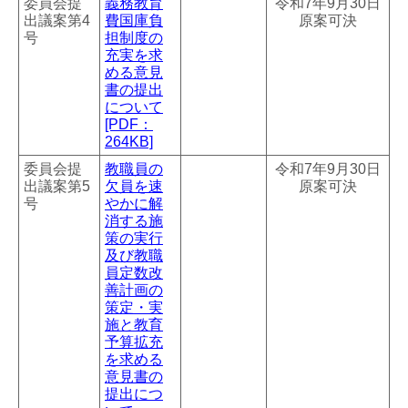
委員会提
義務教育
令和7年9月30日
出議案第4
費国庫負
原案可決
号
担制度の
充実を求
める意見
書の提出
について
[PDF：
264KB]
委員会提
教職員の
令和7年9月30日
出議案第5
欠員を速
原案可決
号
やかに解
消する施
策の実行
及び教職
員定数改
善計画の
策定・実
施と教育
予算拡充
を求める
意見書の
提出につ