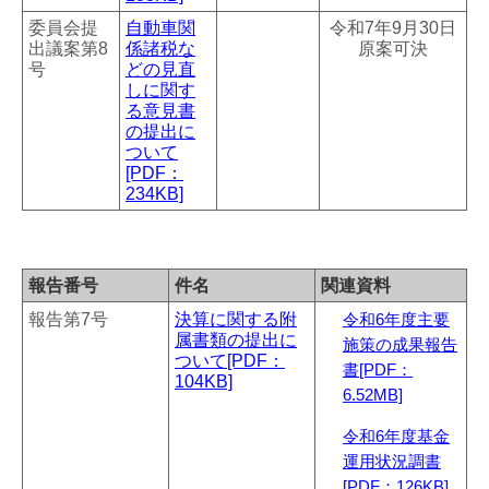
委員会提
自動車関
令和7年9月30日
出議案第8
係諸税な
原案可決
号
どの見直
しに関す
る意見書
の提出に
ついて
[PDF：
234KB]
報告番号
件名
関連資料
報告第7号
決算に関する附
令和6年度主要
属書類の提出に
施策の成果報告
ついて[PDF：
書[PDF：
104KB]
6.52MB]
令和6年度基金
運用状況調書
[PDF：126KB]