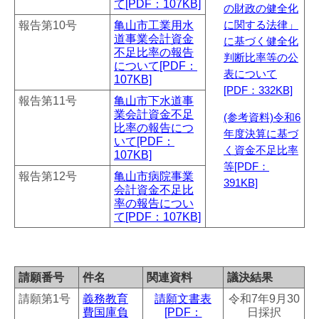
て[PDF：107KB]
の財政の健全化
報告第10号
亀山市工業用水
に関する法律」
道事業会計資金
に基づく健全化
不足比率の報告
判断比率等の公
について[PDF：
表について
107KB]
[PDF：332KB]
報告第11号
亀山市下水道事
業会計資金不足
(参考資料)令和6
比率の報告につ
年度決算に基づ
いて[PDF：
く資金不足比率
107KB]
等[PDF：
報告第12号
亀山市病院事業
391KB]
会計資金不足比
率の報告につい
て[PDF：107KB]
請願番号
件名
関連資料
議決結果
請願第1号
義務教育
請願文書表
令和7年9月30
費国庫負
[PDF：
日採択