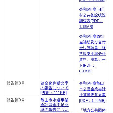
令和6年度市町
村公共施設状況
調査表[PDF：
1.19MB]
令和6年度負担
金補助及び交付
金決算調書、経
常収支比率分析
資料、決算カー
ド[PDF：
826KB]
報告第8号
健全化判断比率
令和6年度亀山
の報告について
市公営企業会計
[PDF：111KB]
決算審査意見書
報告第9号
亀山市水道事業
[PDF：1.44MB]
会計資金不足比
率の報告につい
「地方公共団体