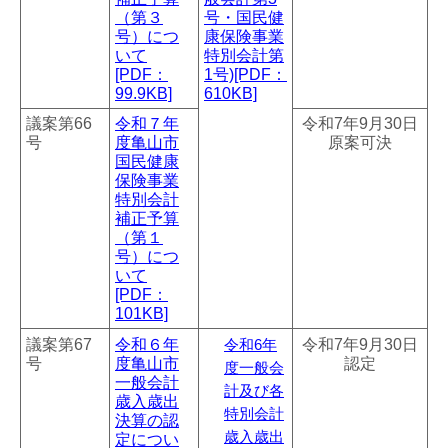
（第３
号・国民健
号）につ
康保険事業
いて
特別会計第
[PDF：
1号)[PDF：
99.9KB]
610KB]
議案第66
令和７年
令和7年9月30日
号
度亀山市
原案可決
国民健康
保険事業
特別会計
補正予算
（第１
号）につ
いて
[PDF：
101KB]
議案第67
令和６年
令和7年9月30日
令和6年
号
度亀山市
認定
度一般会
一般会計
計及び各
歳入歳出
特別会計
決算の認
歳入歳出
定につい