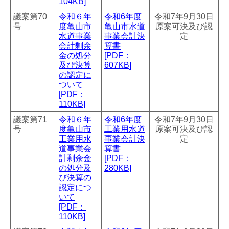
104KB]
議案第70
令和６年
令和6年度
令和7年9月30日
号
度亀山市
亀山市水道
原案可決及び認
水道事業
事業会計決
定
会計剰余
算書
金の処分
[PDF：
及び決算
607KB]
の認定に
ついて
[PDF：
110KB]
議案第71
令和６年
令和6年度
令和7年9月30日
号
度亀山市
工業用水道
原案可決及び認
工業用水
事業会計決
定
道事業会
算書
計剰余金
[PDF：
の処分及
280KB]
び決算の
認定につ
いて
[PDF：
110KB]