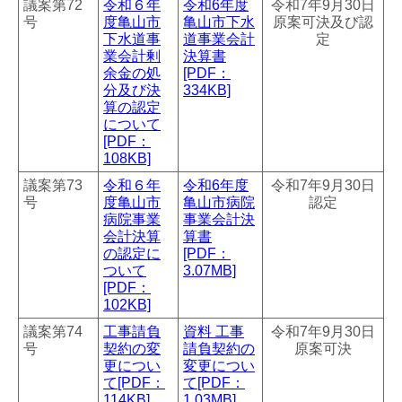
議案第72
令和６年
令和6年度
令和7年9月30日
号
度亀山市
亀山市下水
原案可決及び認
下水道事
道事業会計
定
業会計剰
決算書
余金の処
[PDF：
分及び決
334KB]
算の認定
について
[PDF：
108KB]
議案第73
令和６年
令和6年度
令和7年9月30日
号
度亀山市
亀山市病院
認定
病院事業
事業会計決
会計決算
算書
の認定に
[PDF：
ついて
3.07MB]
[PDF：
102KB]
議案第74
工事請負
資料 工事
令和7年9月30日
号
契約の変
請負契約の
原案可決
更につい
変更につい
て[PDF：
て[PDF：
114KB]
1.03MB]