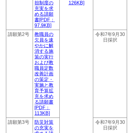
担制度の
126KB]
充実を求
める請願
書[PDF：
97.9KB]
請願第2号
教職員の
令和7年9月30
欠員を速
日採択
やかに解
消する施
策の実行
および教
職員定数
改善計画
の策定・
実施と教
育予算拡
充を求め
る請願書
[PDF：
113KB]
請願第3号
防災対策
令和7年9月30
の充実を
日採択