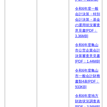
令和6年度一般
会計決算・特別
会計決算・基金
の運用状況審査
意見書[PDF：
3.36MB]
令和6年度亀山
市公営企業会計
決算審査意見書
[PDF：1.44MB]
令和6年度亀山
市一般会計財務
書類4表[PDF：
933KB]
令和6年度地方
財政状況調査表
[PDF：3.56MB]