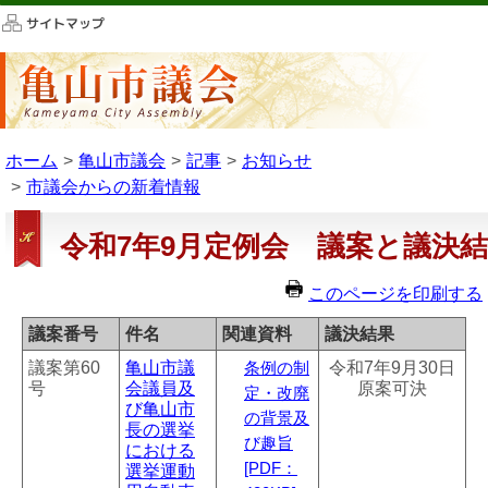
このページの本文へ移動
ホーム
亀山市議会
記事
お知らせ
市議会からの新着情報
令和7年9月定例会 議案と議決
このページを印刷する
議案番号
件名
関連資料
議決結果
議案第60
亀山市議
令和7年9月30日
条例の制
号
会議員及
原案可決
定・改廃
び亀山市
の背景及
長の選挙
び趣旨
における
[PDF：
選挙運動