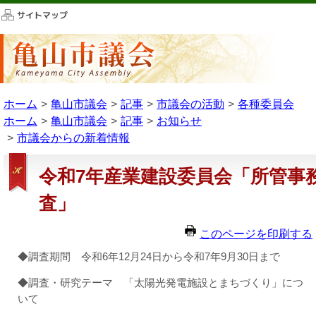
このページの本文へ移動
ホーム
亀山市議会
記事
市議会の活動
各種委員会
ホーム
亀山市議会
記事
お知らせ
市議会からの新着情報
令和7年産業建設委員会「所管事
査」
このページを印刷する
◆調査期間 令和6年12月24日から令和7年9月30日まで
◆調査・研究テーマ 「太陽光発電施設とまちづくり」につ
いて