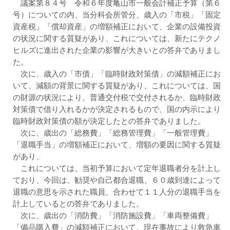
議案第８４号 令和６年度亀山市一般会計補正予算（第６
号）についての内、当分科会所管分、歳入の「市税」「固定
資産税」「償却資産」の増額補正において、企業の設備投資
の状況に関する質疑があり、これについては、新たにテクノ
ヒルズに進出された企業の影響が大きいとの答弁でありまし
た。
次に、歳入の「市債」「臨時財政対策債」の減額補正にお
いて、減額の背景に関する質疑があり、これについては、国
の財源の状況により、普通交付税で交付されるか、臨時財政
対策債で借り入れるかが決定されるもので、国の内示により
臨時財政対策債の額が決定したとの答弁でありました。
次に、歳出の「総務費」「総務管理費」「一般管理費」
「退職手当」の増額補正において、増額の要因に関する質疑
があり、
これについては、当初予算において定年退職者分を計上し
ており、今回は、勧奨や自己都合退職、６０歳到達によって
退職の意思を示された職員、合わせて１１人分の退職手当を
計上しているとの答弁でありました。
次に、歳出の「消防費」「消防施設費」「車両整備費」
「備品購入費」の減額補正において、現在事故により救急車