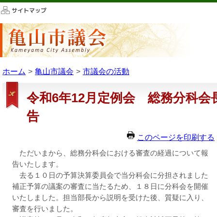
このページの本文へ移動
ホーム
亀山市議会
市議会の活動
令和6年12月定例会 総務分科会
告
このページを印刷する
ただいまから、総務分科会における審査の経過について報
告いたします。
去る１０日の予算決算委員会で当分科会に分担されました
補正予算の議案の審査に当たるため、１８日に分科会を開催
いたしました。担当部長から説明を受けた後、質疑に入り、
審査を行いました。