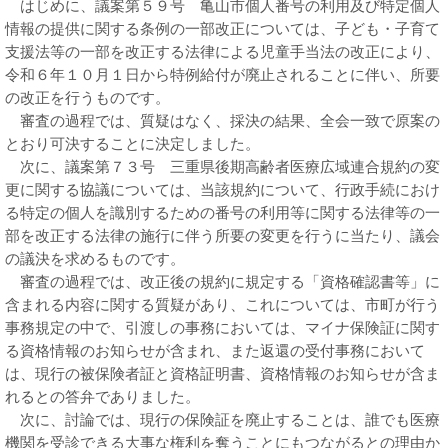
はじめに、議案第５９号 亀山市個人番号の利用及び特定個人
情報の提供に関する条例の一部改正については、子ども・子育て
支援法等の一部を改正する法律による児童手当法の改正により、
令和６年１０月１日から特例給付が廃止されることに伴い、所要
の改正を行うものです。
審査の過程では、質疑はなく、採決の結果、全会一致で原案の
とおり可決することに決定しました。
次に、議案第７３号 三重県後期高齢者医療広域連合規約の変
更に関する協議については、当該規約について、行政手続におけ
る特定の個人を識別するための番号の利用等に関する法律等の一
部を改正する法律の施行に伴う所要の変更を行うに当たり、議会
の議決を求めるものです。
審査の過程では、改正後の規約に規定する「資格確認書等」に
含まれる内容に関する質疑があり、これについては、市町が行う
事務規定の中で、引渡しの事務においては、マイナ保険証に関す
る資格情報のお知らせが含まれ、また返還の受付事務において
は、現行の被保険者証と資格証明書、資格情報のお知らせが含ま
れるとの答弁でありました。
次に、討論では、現行の保険証を廃止することは、誰でも医療
機関を受診できる大事な権利を奪うことにもつながるとの理由か