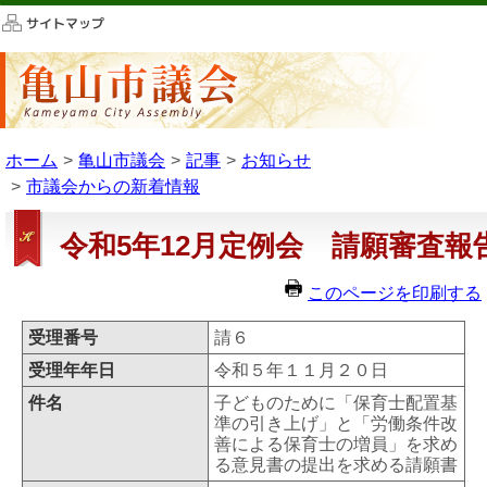
このページの本文へ移動
ホーム
亀山市議会
記事
お知らせ
市議会からの新着情報
令和5年12月定例会 請願審査報
このページを印刷する
受理番号
請６
受理年年日
令和５年１１月２０日
件名
子どものために「保育士配置基
準の引き上げ」と「労働条件改
善による保育士の増員」を求め
る意見書の提出を求める請願書