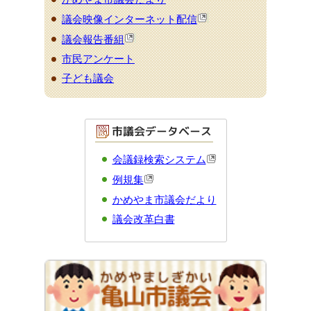
議会映像インターネット配信
議会報告番組
市民アンケート
子ども議会
会議録検索システム
例規集
かめやま市議会だより
議会改革白書