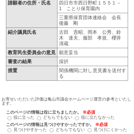
請願者の住所・氏名
四日市市西日野町１５５１－
1 ことり保育園内
三重県保育団体連絡会 会長
後藤 剛
紹介議員氏名
古田 𠮷昭、岡本 公秀、鈴
木 達夫、服部 孝規、櫻井
清蔵
教育民生委員会の意見
願意妥当
審査の結果
採択
措置
関係機関に対し意見書を送付す
る