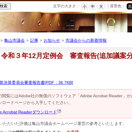
本
文字の大きさ：
背景色：
小
中
大
文
へ
移
動
亀山市議会
記事
お知らせ
市議会からの新着情報
令和３年12月定例会 審査報告(追加議案
算決算委員会審査報告書[PDF：36.7KB]
の閲覧にはAdobe社の無償のソフトウェア「Adobe Acrobat Reader」が必要
ンロードページから入手してください。
be Acrobat Readerダウンロード