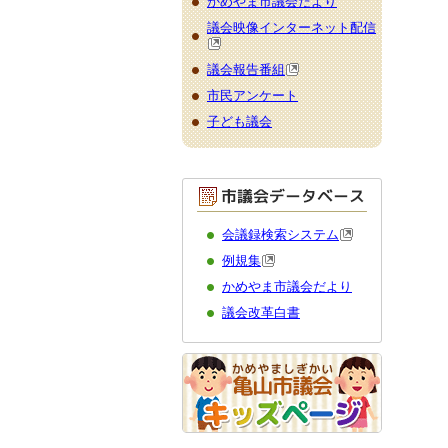
かめやま市議会だより
議会映像インターネット配信
議会報告番組
市民アンケート
子ども議会
会議録検索システム
例規集
かめやま市議会だより
議会改革白書