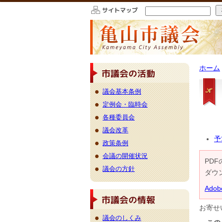
このページの本文へ移動
ホーム
議会基本条例
定例会・臨時会
各種委員会
議会改革
予
政策条例
会議の開催状況
PDF
議会の方針
ダウ
Ado
議会のしくみ