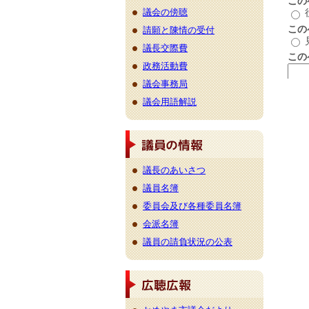
議会の傍聴
請願と陳情の受付
議長交際費
政務活動費
議会事務局
議会用語解説
議長のあいさつ
議員名簿
委員会及び各種委員名簿
会派名簿
議員の請負状況の公表