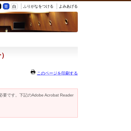
ふりがなをつける
よみあげる
黒
青
白
分）
このページを印刷する
です。下記のAdobe Acrobat Reader